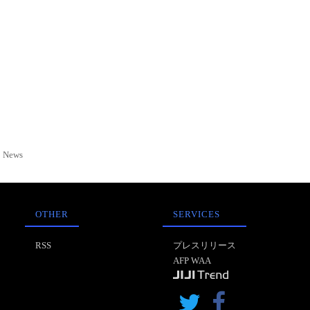
News
OTHER
SERVICES
RSS
プレスリリース
AFP WAA