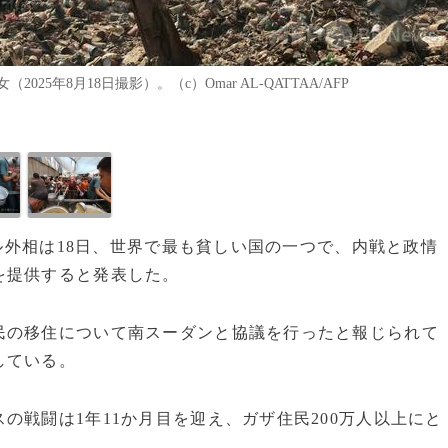
年8月18日撮影）。（c）Omar AL-QATTAA/AFP
ール外相は18日、世界で最も貧しい国の一つで、内戦と政情
を提供すると発表した。
民の移住について南スーダンと協議を行ったと報じられて
している。
の戦闘は1年11か月目を迎え、ガザ住民200万人以上にと