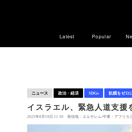
Latest
Popular
N
ニュース
政治・経済
SDGs
飢餓をゼロ
イスラエル、緊急人道支援
2025年8月19日 11:59
発信地：エルサレム/中東・アフリカ 