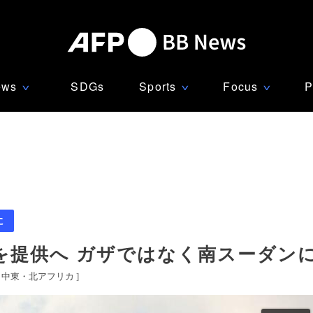
ews
SDGs
Sports
Focus
P
∨
∨
∨
に
を提供へ ガザではなく南スーダン
[
中東・北アフリカ
]