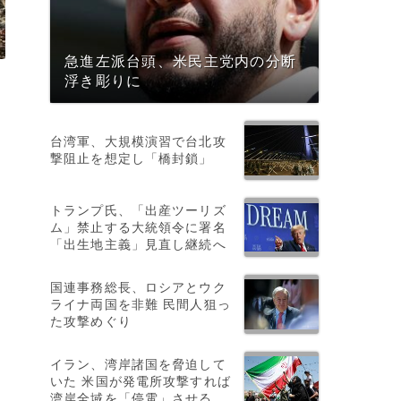
急進左派台頭、米民主党内の分断
浮き彫りに
台湾軍、大規模演習で台北攻
撃阻止を想定し「橋封鎖」
トランプ氏、「出産ツーリズ
ム」禁止する大統領令に署名
「出生地主義」見直し継続へ
国連事務総長、ロシアとウク
ライナ両国を非難 民間人狙っ
た攻撃めぐり
イラン、湾岸諸国を脅迫して
いた 米国が発電所攻撃すれば
湾岸全域を「停電」させる