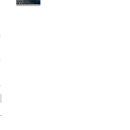
撃
が
>