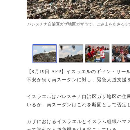
パレスチナ自治区ガザ地区ガザ市で、ごみ山をあさる少女（2025
【8月19日 AFP】イスラエルのギドン・サ
不安が続く南スーダンに対し、緊急人道支援
イスラエルはパレスチナ自治区ガザ地区の住
いるが、南スーダンはこれを断固として否定
ガザにおけるイスラエルとイスラム組織ハマス
って深刻な人道危機を引き起こしている。