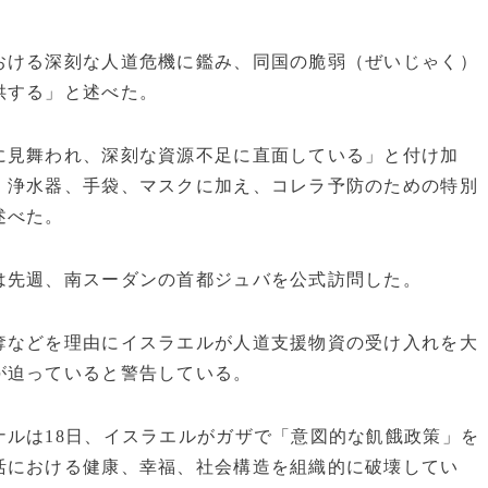
おける深刻な人道危機に鑑み、同国の脆弱（ぜいじゃく）
供する」と述べた。
に見舞われ、深刻な資源不足に直面している」と付け加
、浄水器、手袋、マスクに加え、コレラ予防のための特別
述べた。
は先週、南スーダンの首都ジュバを公式訪問した。
奪などを理由にイスラエルが人道支援物資の受け入れを大
が迫っていると警告している。
ルは18日、イスラエルがガザで「意図的な飢餓政策」を
活における健康、幸福、社会構造を組織的に破壊してい