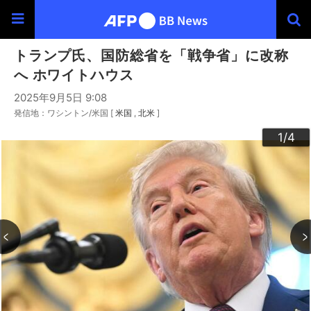
トランプ氏、国防総省を「戦争省」に改称
へ ホワイトハウス
2025年9月5日 9:08
発信地：ワシントン/米国 [
米国
北米
]
3
4
2
1
/4
/4
/4
/4