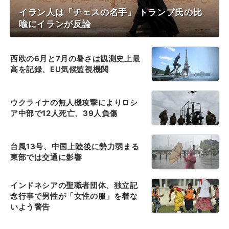
イラン人は「チェスの名手」 トランプ氏の比
喩にイランが反論
西欧の6月と7月の暑さは観測史上最
高を記録、EU気候監視機関
ウクライナの無人機攻撃によりロシ
ア中部で12人死亡、39人負傷
台風13号、中国上陸後に勢力弱まる
東部では交通に影響
インドネシアの聖職者団体、独立記
念行事で男性が「女性の服」を着な
いよう警告