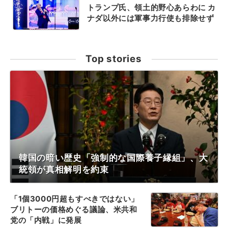
トランプ氏、領土的野心あらわに カ
ナダ以外には軍事力行使も排除せず
Top stories
韓国の暗い歴史「強制的な国際養子縁組」、大
統領が真相解明を約束
「1個3000円超もすべきではない」
ブリトーの価格めぐる議論、米共和
党の「内戦」に発展