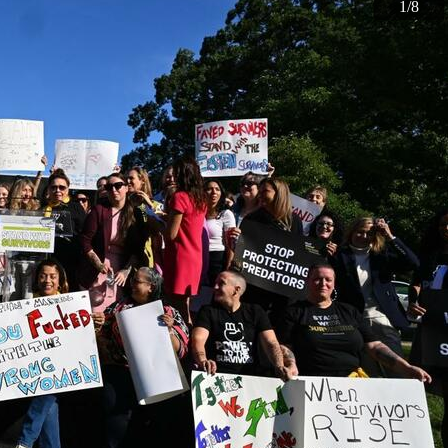
1
2
3
4
5
6
7
8
/8
/8
/8
/8
/8
/8
/8
/8