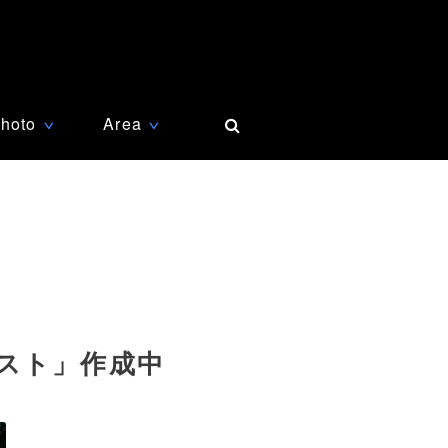
hoto
Area
∨
∨
スト」作成中