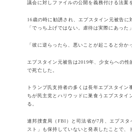
議会に対しファイルの公開を義務付ける法案
16歳の時に勧誘され、エプスタイン元被告に
「でっち上げではない。虐待は実際にあった
「彼に逆らったら、悪いことが起こると分か
エプスタイン元被告は2019年、少女らへの
で死亡した。
トランプ氏支持者の多くは長年エプスタイン
ちが民主党とハリウッドに巣食うエプスタイ
る。
連邦捜査局（FBI）と司法省が7月、エプス
スト」も保持していないと発表したことで、