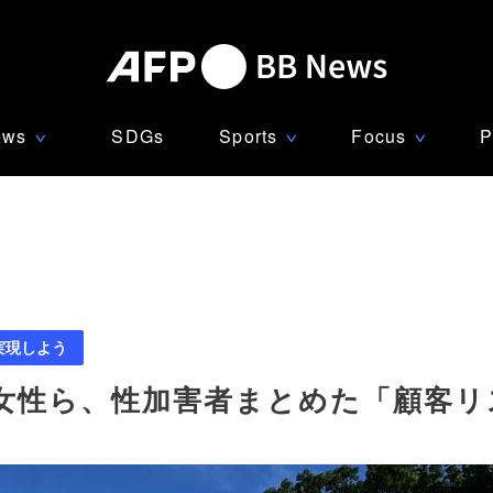
ews
SDGs
Sports
Focus
P
∨
∨
∨
実現しよう
女性ら、性加害者まとめた「顧客リ