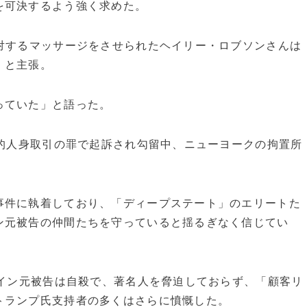
を可決するよう強く求めた。
対するマッサージをさせられたヘイリー・ロブソンさんは
」と主張。
っていた」と語った。
性的人身取引の罪で起訴され勾留中、ニューヨークの拘置所
事件に執着しており、「ディープステート」のエリートた
ン元被告の仲間たちを守っていると揺るぎなく信じてい
タイン元被告は自殺で、著名人を脅迫しておらず、「顧客リ
トランプ氏支持者の多くはさらに憤慨した。