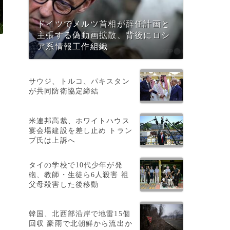
ドイツでメルツ首相が辞任計画と
主張する偽動画拡散、背後にロシ
ア系情報工作組織
サウジ、トルコ、パキスタン
が共同防衛協定締結
米連邦高裁、ホワイトハウス
宴会場建設を差し止め トラン
プ氏は上訴へ
の
タイの学校で10代少年が発
砲、教師・生徒ら6人殺害 祖
父母殺害した後移動
韓国、北西部沿岸で地雷15個
回収 豪雨で北朝鮮から流出か