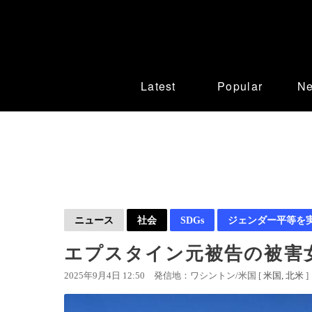
Latest
Popular
N
ニュース
社会
SDGs
ジェンダー平等を
エプスタイン元被告の被害
2025年9月4日 12:50
発信地：ワシントン/米国 [
米国
北米
]