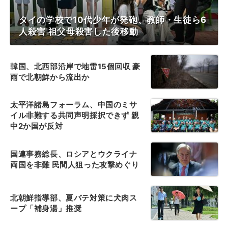
タイの学校で10代少年が発砲、教師・生徒ら6
人殺害 祖父母殺害した後移動
韓国、北西部沿岸で地雷15個回収 豪
雨で北朝鮮から流出か
太平洋諸島フォーラム、中国のミサ
イル非難する共同声明採択できず 親
中2か国が反対
国連事務総長、ロシアとウクライナ
両国を非難 民間人狙った攻撃めぐり
北朝鮮指導部、夏バテ対策に犬肉ス
ープ「補身湯」推奨