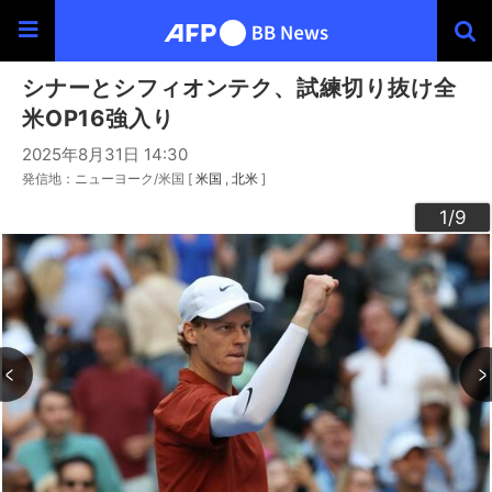
シナーとシフィオンテク、試練切り抜け全
米OP16強入り
2025年8月31日 14:30
発信地：ニューヨーク/米国 [
米国
北米
]
3
4
6
9
2
5
7
8
1
/9
/9
/9
/9
/9
/9
/9
/9
/9