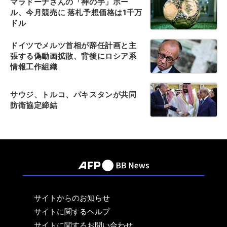
マラドーナさんの「神の手」ボー
ル、今月競売に 落札予想価格は1千万
ドル
ドイツでメルツ首相が辞任計画と主
張する偽動画拡散、背後にロシア系
情報工作組織
サウジ、トルコ、パキスタンが共同
防衛協定締結
サイトからのお知らせ
サイトに関するヘルプ
サイトに関するお問い合わせ