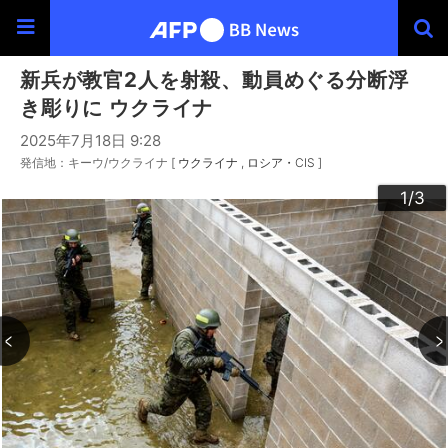
新兵が教官2人を射殺、動員めぐる分断浮
き彫りに ウクライナ
2025年7月18日 9:28
発信地：キーウ/ウクライナ [
ウクライナ
ロシア・CIS
]
3
2
1
/3
/3
/3