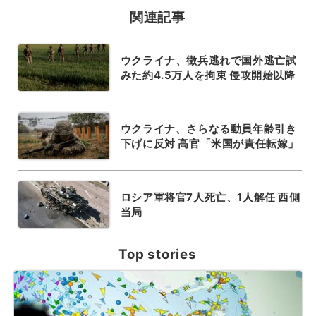
関連記事
ウクライナ、徴兵逃れで国外逃亡試
みた約4.5万人を拘束 侵攻開始以降
ウクライナ、さらなる動員年齢引き
下げに反対 高官「米国が責任転嫁」
ロシア軍将官7人死亡、1人解任 西側
当局
Top stories