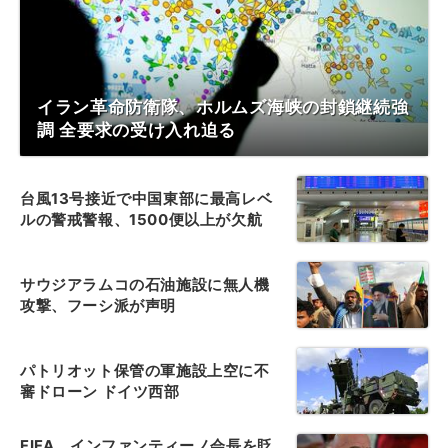
イラン革命防衛隊、ホルムズ海峡の封鎖継続強
調 全要求の受け入れ迫る
台風13号接近で中国東部に最高レベ
ルの警戒警報、1500便以上が欠航
サウジアラムコの石油施設に無人機
攻撃、フーシ派が声明
パトリオット保管の軍施設上空に不
審ドローン ドイツ西部
FIFA、インファンティーノ会長を貶