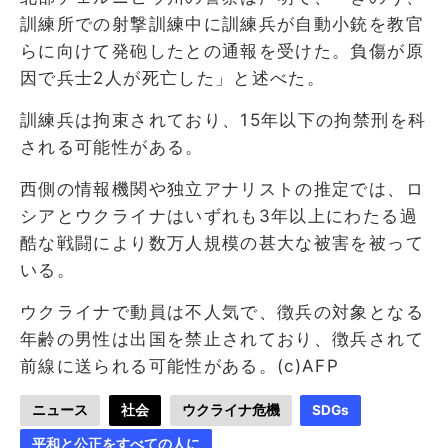
訓練所での射撃訓練中に訓練兵が自動小銃を教官
らに向けて発砲したとの通報を受けた。負傷が原
因で兵士2人が死亡した」と述べた。
訓練兵は拘束されており、15年以下の拘禁刑を科
される可能性がある。
西側の情報機関や独立アナリストの推定では、ロ
シアとウクライナはいずれも3年以上にわたる過
酷な戦闘により数万人規模の甚大な被害を被って
いる。
ウクライナで動員は不人気で、徴兵の対象となる
年齢の男性は出国を禁止されており、徴兵されて
前線に送られる可能性がある。(c)AFP
ニュース
社会
ウクライナ危機
SDGs
平和と公正をすべての人に