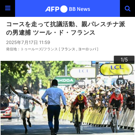
コースを走って抗議活動、親パレスチナ派
の男逮捕 ツール・ド・フランス
2025年7月17日 11:59
発信地：トゥールーズ/フランス [
フランス
ヨーロッパ
]
3
4
2
5
1
/5
/5
/5
/5
/5