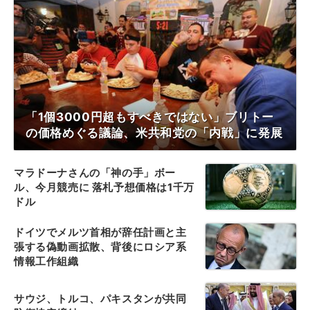
「1個3000円超もすべきではない」ブリトー
の価格めぐる議論、米共和党の「内戦」に発展
マラドーナさんの「神の手」ボー
ル、今月競売に 落札予想価格は1千万
ドル
ドイツでメルツ首相が辞任計画と主
張する偽動画拡散、背後にロシア系
情報工作組織
サウジ、トルコ、パキスタンが共同