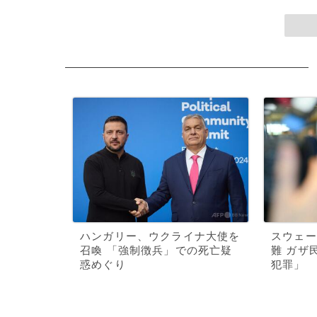
ハンガリー、ウクライナ大使を
スウェー
召喚 「強制徴兵」での死亡疑
難 ガザ
惑めぐり
犯罪」