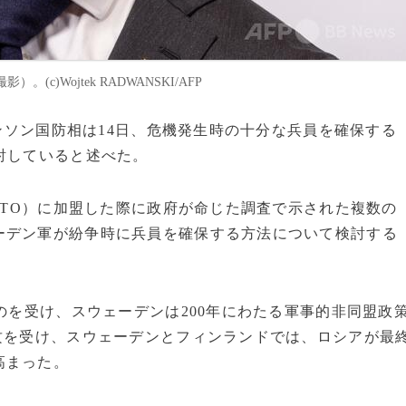
c)Wojtek RADWANSKI/AFP
ヨンソン国防相は14日、危機発生時の十分な兵員を確保する
討していると述べた。
NATO）に加盟した際に政府が命じた調査で示された複数の
ーデン軍が紛争時に兵員を確保する方法について検討する
のを受け、スウェーデンは200年にわたる軍事的非同盟政
攻を受け、スウェーデンとフィンランドでは、ロシアが最
高まった。