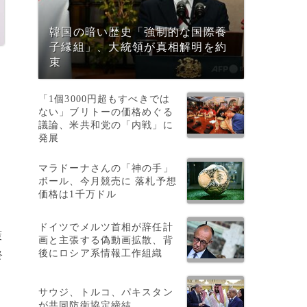
韓国の暗い歴史「強制的な国際養
子縁組」、大統領が真相解明を約
束
「1個3000円超もすべきでは
ない」ブリトーの価格めぐる
議論、米共和党の「内戦」に
発展
マラドーナさんの「神の手」
ボール、今月競売に 落札予想
価格は1千万ドル
ドイツでメルツ首相が辞任計
策
画と主張する偽動画拡散、背
後にロシア系情報工作組織
終
サウジ、トルコ、パキスタン
が共同防衛協定締結