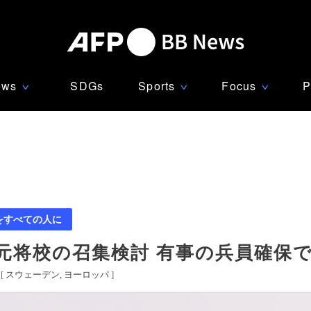
ews
SDGs
Sports
Focus
P
∨
∨
∨
をすべての人に
元将校の召集検討 有事の兵員確保
[
スウェーデン
ヨーロッパ
]