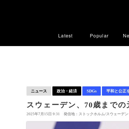
Latest
Popular
N
ニュース
政治・経済
SDGs
平和と公正
スウェーデン、70歳までの
2025年7月15日 9:31
発信地：ストックホルム/スウェーデン 