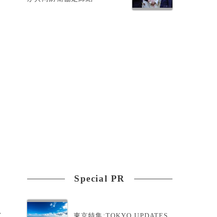
Special PR
>
東京特集:TOKYO UPDATES