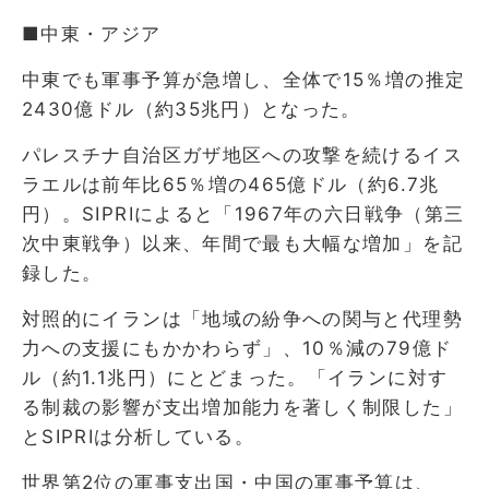
■中東・アジア
中東でも軍事予算が急増し、全体で15％増の推定
2430億ドル（約35兆円）となった。
パレスチナ自治区ガザ地区への攻撃を続けるイス
ラエルは前年比65％増の465億ドル（約6.7兆
円）。SIPRIによると「1967年の六日戦争（第三
次中東戦争）以来、年間で最も大幅な増加」を記
録した。
対照的にイランは「地域の紛争への関与と代理勢
力への支援にもかかわらず」、10％減の79億ド
ル（約1.1兆円）にとどまった。「イランに対す
る制裁の影響が支出増加能力を著しく制限した」
とSIPRIは分析している。
世界第2位の軍事支出国・中国の軍事予算は、