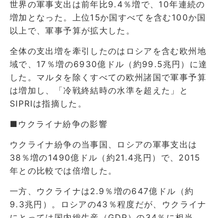
世界の軍事支出は前年比9.4％増で、10年連続の
増加となった。上位15か国すべてを含む100か国
以上で、軍事予算が拡大した。
全体の支出増を牽引したのはロシアを含む欧州地
域で、17％増の6930億ドル（約99.5兆円）に達
した。マルタを除くすべての欧州諸国で軍事予算
は増加し、「冷戦終結時の水準を超えた」と
SIPRIは指摘した。
■ウクライナ紛争の影響
ウクライナ紛争の当事国、ロシアの軍事支出は
38％増の1490億ドル（約21.4兆円）で、2015
年との比較では倍増した。
一方、ウクライナは2.9％増の647億ドル（約
9.3兆円）。ロシアの43％程度だが、ウクライナ
にとっては国内総生産（GDP）の34％に相当