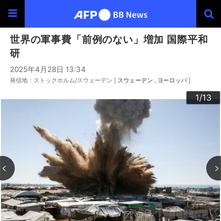
世界の軍事費「前例のない」増加 国際平和
研
2025年4月28日 13:34
発信地：ストックホルム/スウェーデン [
スウェーデン
ヨーロッパ
]
10
13
12
11
3
4
6
9
2
5
7
8
1
/13
/13
/13
/13
/13
/13
/13
/13
/13
/13
/13
/13
/13