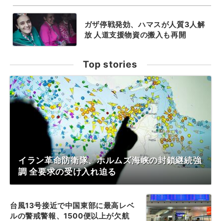
ガザ停戦発効、ハマスが人質3人解
放 人道支援物資の搬入も再開
Top stories
イラン革命防衛隊、ホルムズ海峡の封鎖継続強
調 全要求の受け入れ迫る
台風13号接近で中国東部に最高レベ
ルの警戒警報、1500便以上が欠航