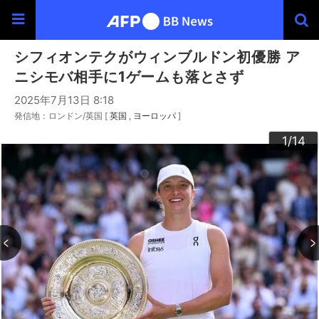
シフィオンテクがウィンブルドン初優勝 ア
ニシモバ相手に1ゲームも落とさず
2025年7月13日 8:18
発信地：ロンドン/英国 [
英国
ヨーロッパ
]
10
13
14
12
11
3
4
6
9
2
5
7
8
1
/14
/14
/14
/14
/14
/14
/14
/14
/14
/14
/14
/14
/14
/14