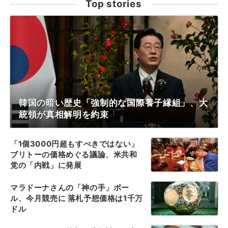
Top stories
韓国の暗い歴史「強制的な国際養子縁組」、大
統領が真相解明を約束
「1個3000円超もすべきではない」
ブリトーの価格めぐる議論、米共和
党の「内戦」に発展
マラドーナさんの「神の手」ボー
ル、今月競売に 落札予想価格は1千万
ドル