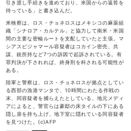
引き渡し手続きを進めており、米国からの返答を
待っている」と書き込んだ。
米検察は、ロス・チョネロスはメキシコの麻薬組
織「シナロア・カルテル」と協力して南米・米国
間の主要な密輸ルートを支配していたと主張。マ
シアスビジャマール容疑者はコカイン密売、共
謀、銃所持など7つの訴因で起訴されている。有
罪判決が下されれば、終身刑を科される可能性が
ある。
陸軍と警察は、ロス・チョネロスが拠点としてい
る西部の漁港マンタで、10時間にわたる作戦の
末、同容疑者を捕らえたとしている。地元メディ
アによると、警官らは豪邸の床タイルの下にある
隠し扉を持ち上げ、地下室に隠れている同容疑者
を見つけた。(c)AFP