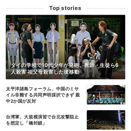
Top stories
タイの学校で10代少年が発砲、教師・生徒ら6
人殺害 祖父母殺害した後移動
太平洋諸島フォーラム、中国のミサ
イル非難する共同声明採択できず 親
中2か国が反対
台湾軍、大規模演習で台北攻撃阻止
を想定し「橋封鎖」