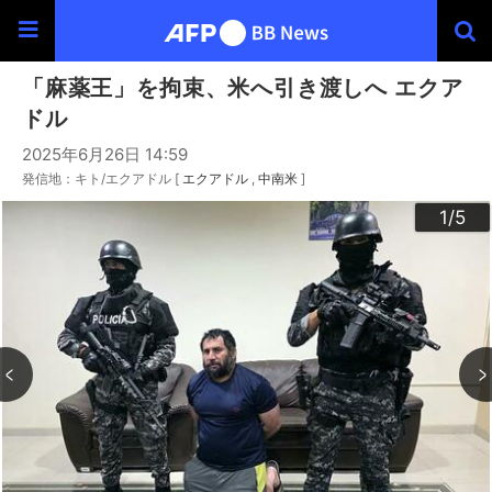
「麻薬王」を拘束、米へ引き渡しへ エクア
ドル
2025年6月26日 14:59
発信地：キト/エクアドル [
エクアドル
中南米
]
3
4
2
5
1
/5
/5
/5
/5
/5