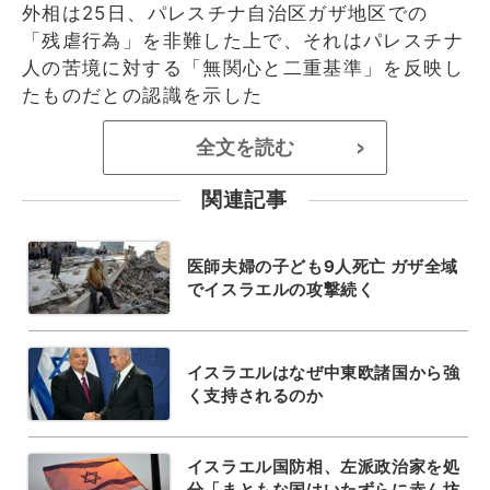
外相は25日、パレスチナ自治区ガザ地区での
「残虐行為」を非難した上で、それはパレスチナ
人の苦境に対する「無関心と二重基準」を反映し
たものだとの認識を示した
全文を読む
>
関連記事
医師夫婦の子ども9人死亡 ガザ全域
でイスラエルの攻撃続く
イスラエルはなぜ中東欧諸国から強
く支持されるのか
イスラエル国防相、左派政治家を処
分「まともな国はいたずらに赤ん坊