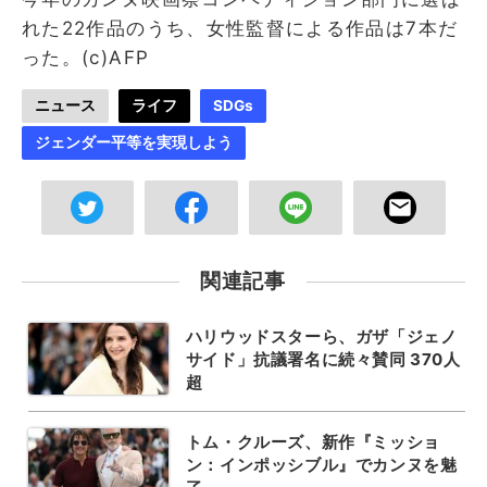
れた22作品のうち、女性監督による作品は7本だ
った。(c)AFP
ニュース
ライフ
SDGs
ジェンダー平等を実現しよう
関連記事
ハリウッドスターら、ガザ「ジェノ
サイド」抗議署名に続々賛同 370人
超
トム・クルーズ、新作『ミッショ
ン：インポッシブル』でカンヌを魅