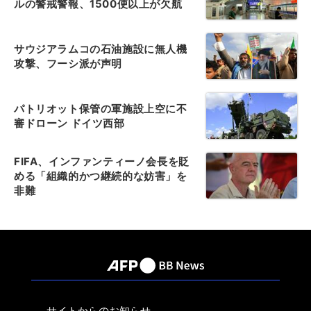
ルの警戒警報、1500便以上が欠航
サウジアラムコの石油施設に無人機
攻撃、フーシ派が声明
パトリオット保管の軍施設上空に不
審ドローン ドイツ西部
FIFA、インファンティーノ会長を貶
める「組織的かつ継続的な妨害」を
非難
サイトからのお知らせ