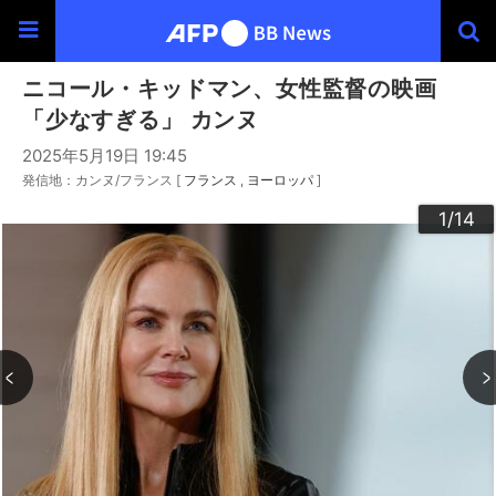
ニコール・キッドマン、女性監督の映画
「少なすぎる」 カンヌ
2025年5月19日 19:45
発信地：カンヌ/フランス [
フランス
ヨーロッパ
]
10
13
14
12
11
3
4
6
9
2
5
7
8
1
/14
/14
/14
/14
/14
/14
/14
/14
/14
/14
/14
/14
/14
/14