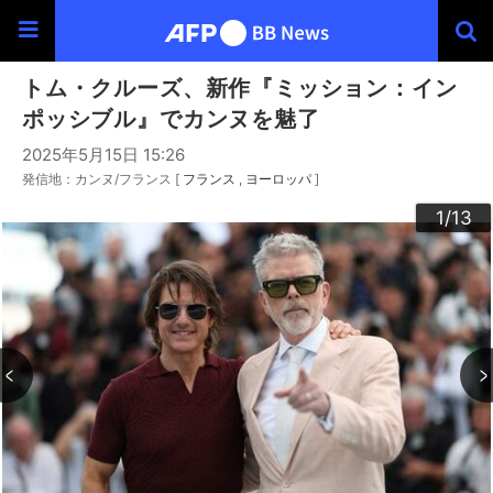
トム・クルーズ、新作『ミッション：イン
ポッシブル』でカンヌを魅了
2025年5月15日 15:26
発信地：カンヌ/フランス [
フランス
ヨーロッパ
]
10
13
12
11
3
4
6
9
2
5
7
8
1
/13
/13
/13
/13
/13
/13
/13
/13
/13
/13
/13
/13
/13