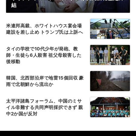
結
米連邦高裁、ホワイトハウス宴会場
建設を差し止め トランプ氏は上訴へ
タイの学校で10代少年が発砲、教
師・生徒ら6人殺害 祖父母殺害した
後移動
韓国、北西部沿岸で地雷15個回収 豪
雨で北朝鮮から流出か
太平洋諸島フォーラム、中国のミサ
イル非難する共同声明採択できず 親
中2か国が反対