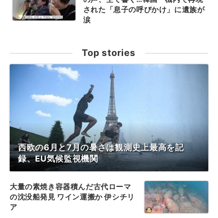
された「息子の呼びかけ」に遺族が
涙
Top stories
西欧の6月と7月の暑さは観測史上最高を記
録、EU気候監視機関
大量の素焼き容器積んだ古代ローマ
の沈没船発見 ワイン運搬か 伊シチリ
ア