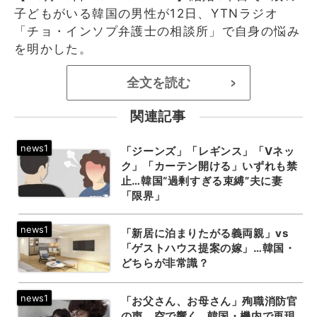
子どもがいる韓国の男性が12日、YTNラジオ
「チョ・インソプ弁護士の相談所」で自身の悩み
を明かした。
全文を読む
>
関連記事
「ジーンズ」「レギンス」「Vネッ
ク」「カーテン開ける」いずれも禁
止…韓国“過剰すぎる束縛”夫に妻
「限界」
「新居に泊まりたがる義両親」vs
「ゲストハウス提案の嫁」…韓国・
どちらが非常識？
「お父さん、お母さん」殉職消防官
の声、空で響く…韓国・機内で再現