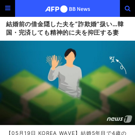
結婚前の借金隠した夫を“詐欺婚”扱い…韓
国・完済しても精神的に夫を抑圧する妻
【05月19日 KOREA WAVE】結婚5年目で4歳の