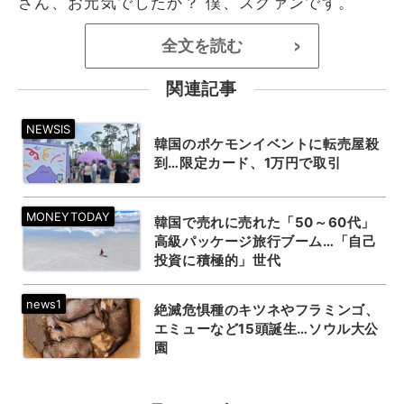
さん、お元気でしたか？ 僕、スグァンです。
全文を読む
>
関連記事
韓国のポケモンイベントに転売屋殺
到…限定カード、1万円で取引
韓国で売れに売れた「50～60代」
高級パッケージ旅行ブーム…「自己
投資に積極的」世代
絶滅危惧種のキツネやフラミンゴ、
エミューなど15頭誕生…ソウル大公
園