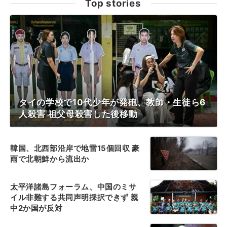
Top stories
タイの学校で10代少年が発砲、教師・生徒ら6
人殺害 祖父母殺害した後移動
韓国、北西部沿岸で地雷15個回収 豪
雨で北朝鮮から流出か
太平洋諸島フォーラム、中国のミサ
イル非難する共同声明採択できず 親
中2か国が反対