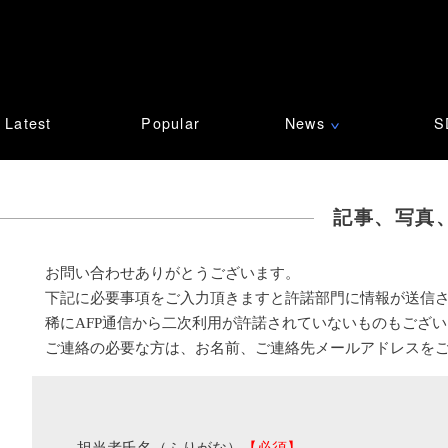
Latest
Popular
News
S
∨
記事、写真
お問い合わせありがとうございます。
下記に必要事項をご入力頂きますと許諾部門に情報が送信
稀にAFP通信から二次利用が許諾されていないものもござ
ご連絡の必要な方は、お名前、ご連絡先メールアドレスを