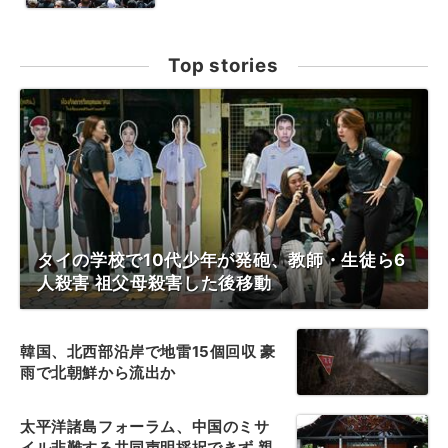
Top stories
タイの学校で10代少年が発砲、教師・生徒ら6
人殺害 祖父母殺害した後移動
韓国、北西部沿岸で地雷15個回収 豪
雨で北朝鮮から流出か
太平洋諸島フォーラム、中国のミサ
イル非難する共同声明採択できず 親