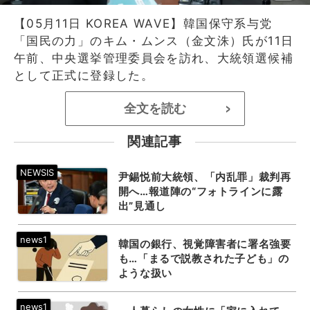
【05月11日 KOREA WAVE】韓国保守系与党
「国民の力」のキム・ムンス（金文洙）氏が11日
午前、中央選挙管理委員会を訪れ、大統領選候補
として正式に登録した。
全文を読む
>
関連記事
尹錫悦前大統領、「内乱罪」裁判再
開へ…報道陣の“フォトラインに露
出”見通し
韓国の銀行、視覚障害者に署名強要
も…「まるで説教された子ども」の
ような扱い