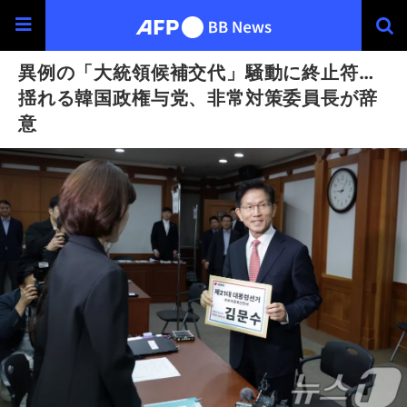
異例の「大統領候補交代」騒動に終止符…
揺れる韓国政権与党、非常対策委員長が辞
意