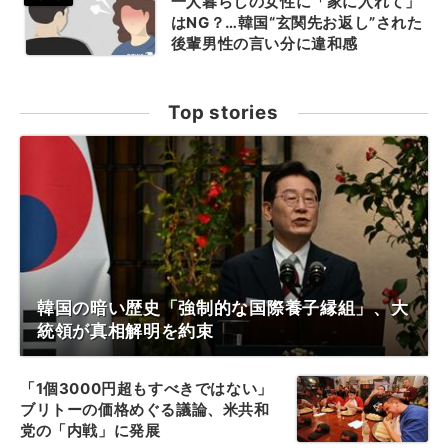
一人暮らしの女性に「家に入れて」
はNG？…韓国“玄関先お返し”された
後輩男性の言い分に違和感
Top stories
韓国の暗い歴史「強制的な国際養子縁組」、大
統領が真相解明を約束
「1個3000円超もすべきではない」
ブリトーの価格めぐる議論、米共和
党の「内戦」に発展