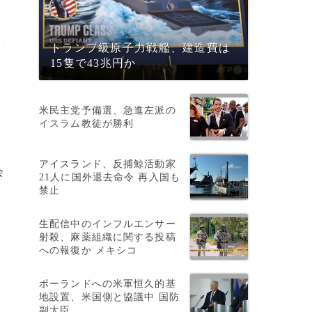
トランプ級原子力戦艦、建造費は
15隻で43兆円か
米民主党予備選、急進左派の
イスラム教徒が勝利
アイスランド、反捕鯨活動家
会
21人に国外退去命令 再入国も
禁止
生配信中のインフルエンサー
射殺、麻薬組織に関する投稿
への報復か メキシコ
ポーランドへの米軍恒久的基
地設置、米国側と協議中 国防
副大臣