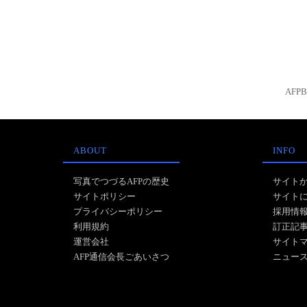
AFP
ABOUT
INFO
写真でつづるAFPの歴史
サイト
サイトポリシー
サイト
プライバシーポリシー
採用情
利用規約
訂正記
運営会社
サイト
AFP通信会長ごあいさつ
ニュー