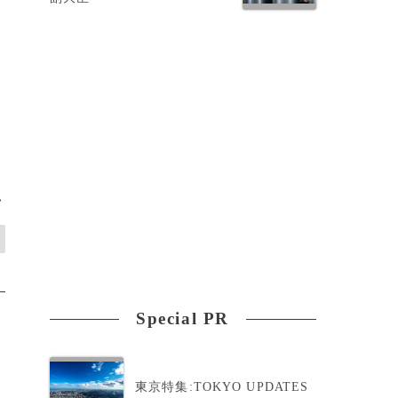
が
>
Special PR
東京特集:TOKYO UPDATES