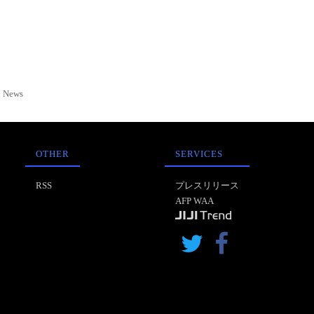
News
OTHER
SERVICES
RSS
プレスリリース
AFP WAA