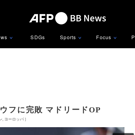
ews
SDGs
Sports
Focus
P
∨
∨
∨
ウフに完敗 マドリードOP
ン
ヨーロッパ
]