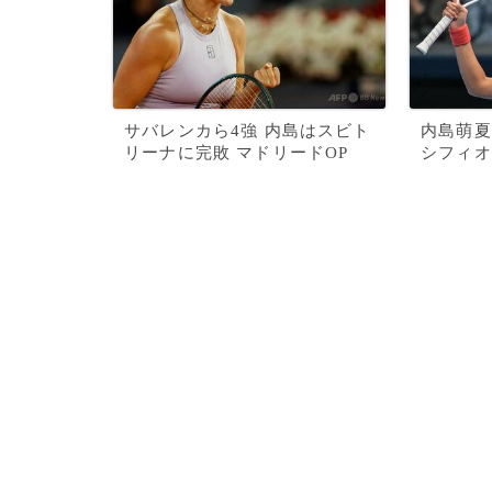
サバレンカら4強 内島はスビト
内島萌夏
リーナに完敗 マドリードOP
シフィオ