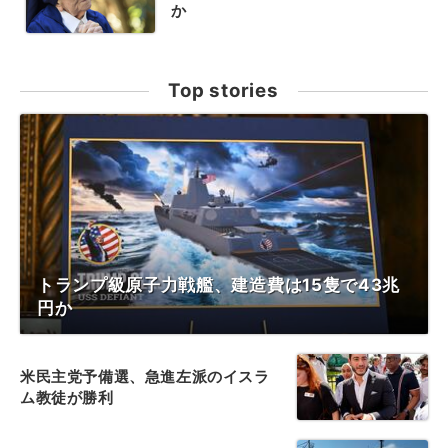
か
Top stories
トランプ級原子力戦艦、建造費は15隻で43兆
円か
米民主党予備選、急進左派のイスラ
ム教徒が勝利