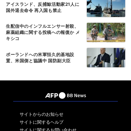
アイスランド、反捕鯨活動家21人に
国外退去命令 再入国も禁止
生配信中のインフルエンサー射殺、
麻薬組織に関する投稿への報復か メ
キシコ
ポーランドへの米軍恒久的基地設
置、米国側と協議中 国防副大臣
サイトからのお知らせ
サイトに関するヘルプ
サイトに関するお問い合わせ