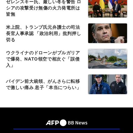
ゼレンスキー氏、厳しい冬を警告 ロ
シアの攻撃受け無傷の火力発電所は
皆無
米上院、トランプ氏元弁護士の司法
長官人事承認 「政治利用」批判押し
切る
ウクライナのドローンがブルガリア
で爆発、NATO領空で相次ぐ「誤侵
入」
バイデン前大統領、がんさらに転移
で激しい痛み 息子「本当につらい」