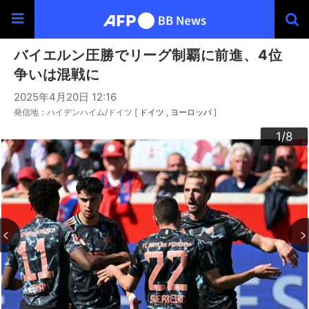
バイエルン圧勝でリーグ制覇に前進、4位
争いは混戦に
2025年4月20日 12:16
発信地：ハイデンハイム/ドイツ [
ドイツ
ヨーロッパ
]
3
4
6
2
5
7
8
1
/8
/8
/8
/8
/8
/8
/8
/8