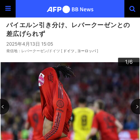
バイエルン引き分け、レバークーゼンとの
差広げられず
2025年4月13日 15:05
発信地：レバークーゼン/ドイツ [
ドイツ
ヨーロッパ
]
3
4
6
2
5
1
/6
/6
/6
/6
/6
/6