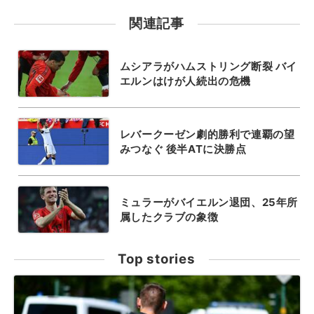
関連記事
ムシアラがハムストリング断裂 バイ
エルンはけが人続出の危機
レバークーゼン劇的勝利で連覇の望
みつなぐ 後半ATに決勝点
ミュラーがバイエルン退団、25年所
属したクラブの象徴
Top stories