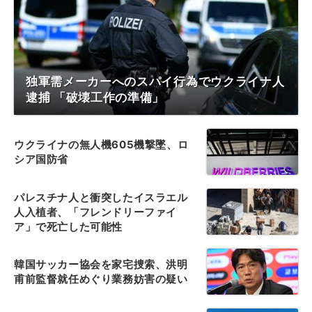
独軍需メーカーへのスパイ行為でウクライナ人
逮捕 「破壊工作の準備」
ウクライナの無人機605機撃墜、ロ
シア国防省
パレスチナ人と衝突したイスラエル
人入植者、「フレンドリーファイ
ア」で死亡した可能性
韓国サッカー協会を家宅捜索、洪明
甫前監督就任めぐり業務妨害の疑い