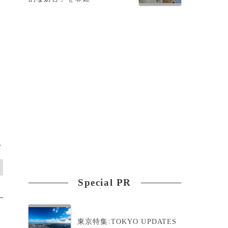
8
>
Special PR
東京特集:TOKYO UPDATES