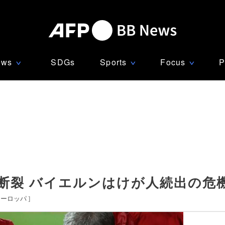
ews
SDGs
Sports
Focus
P
∨
∨
∨
断裂 バイエルンはけが人続出の危
ヨーロッパ
]