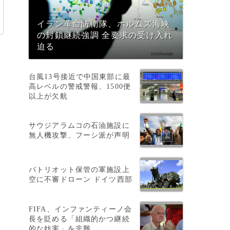
イラン革命防衛隊、ホルムズ海峡
の封鎖継続強調 全要求の受け入れ
迫る
台風13号接近で中国東部に最
高レベルの警戒警報、1500便
以上が欠航
サウジアラムコの石油施設に
無人機攻撃、フーシ派が声明
パトリオット保管の軍施設上
空に不審ドローン ドイツ西部
FIFA、インファンティーノ会
長を貶める「組織的かつ継続
的な妨害」を非難