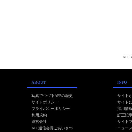
AFP
ABOUT
INFO
写真でつづるAFPの歴史
サイト
サイトポリシー
サイト
プライバシーポリシー
採用情
利用規約
訂正記
運営会社
サイト
AFP通信会長ごあいさつ
ニュー