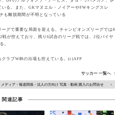
り、DFのアルフォンソ・デービス、ダヨ・ウパメカノ、伊
いる。また、GKマヌエル・ノイアーやFWキングスレ
ッチも離脱期間が不明となっている
リーグで重要な局面を迎える。チャンピオンズリーグでは
第2戦が控えており、残り6試合のリーグ戦では、2位バイヤ
る。
ラブW杯の出場も控えている。(c)AFP
サッカー 一覧へ
メディア・報道関係・法人の方向け 写真・動画 購入のお問合せ
>
関連記事