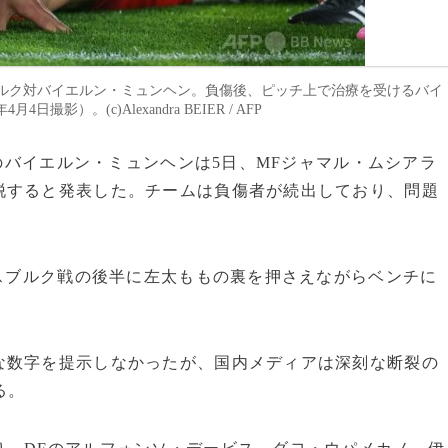
クスブルク対バイエルン・ミュンヘン。負傷後、ピッチ上で治療を受けるバイ
）。(c)Alexandra BEIER / AFP
部のバイエルン・ミュンヘンは5日、MFジャマル・ムシアラ
脱すると発表した。チームは負傷者が続出しており、問題
クスブルク戦の後半に左太ももの裏を押さえながらベンチに
な数字を提示しなかったが、国内メディアは深刻な断裂の
る。