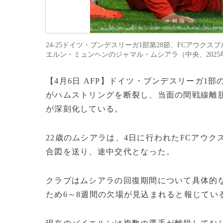
24-25ドイツ・ブンデスリーガ1部第28節、FCアウ
エルン・ミュンヘンのジャマル・ムシアラ（中央、2025年4月4日撮影
【4月6日 AFP】ドイツ・ブンデスリーガ1
がハムストリングを断裂し、当面の間戦線離
が深刻化している。
22歳のムシアラは、4日に行われたFCアウ
合図を送り、途中交代となった。
クラブはムシアラの回復期間について具体的
ため6～8週間の欠場が見込まれると報じてい