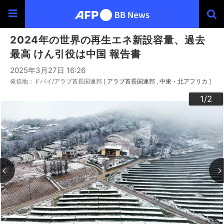
2024年の世界の再生エネ新設容量、過去
最高 けん引役は中国 報告書
2025年3月27日 16:26
発信地：ドバイ/アラブ首長国連邦 [
アラブ首長国連邦
中東・北アフリカ
]
2
1
/2
/2