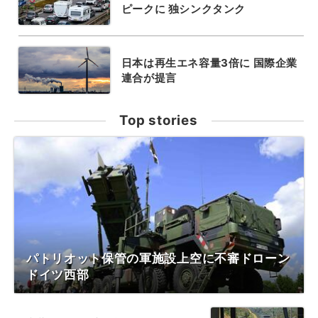
ピークに 独シンクタンク
日本は再生エネ容量3倍に 国際企業
連合が提言
Top stories
パトリオット保管の軍施設上空に不審ドローン
ドイツ西部