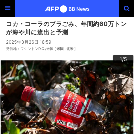
コカ・コーラのプラごみ、年間約60万トン
が海や川に流出と予測
2025年3月26日 18:59
発信地：ワシントンD.C./米国 [
米国
北米
]
3
4
2
5
1
/5
/5
/5
/5
/5