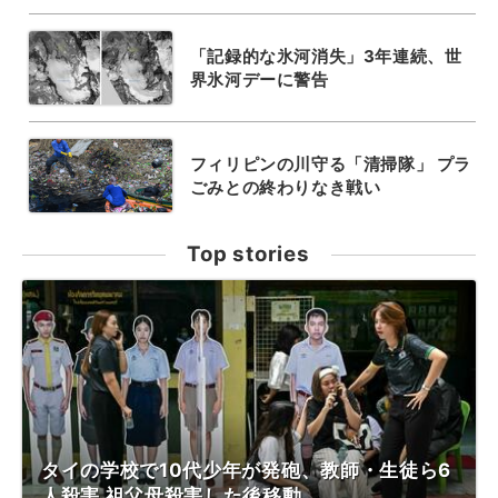
「記録的な氷河消失」3年連続、世
界氷河デーに警告
フィリピンの川守る「清掃隊」 プラ
ごみとの終わりなき戦い
Top stories
タイの学校で10代少年が発砲、教師・生徒ら6
人殺害 祖父母殺害した後移動