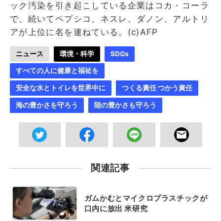
ック汚染を引き起こしている企業はコカ・コーラ
で、続いてペプシコ、ネスレ、ダノン、アルトリ
アが上位に名を連ねている。(c)AFP
ニュース
環境・科学
SDGs
すべての人に健康と福祉を
安全な水とトイレを世界中に
つくる責任 つかう責任
海の豊かさを守ろう
陸の豊かさも守ろう
関連記事
ガムかむとマイクロプラスチックが
口内に放出 米研究