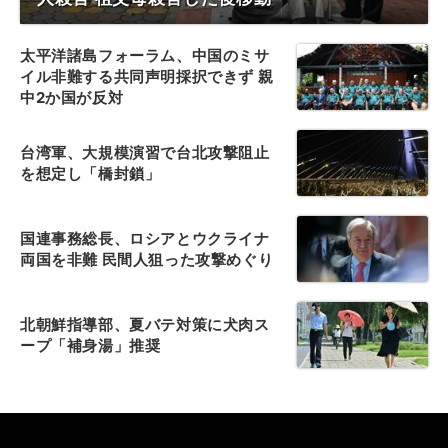
太平洋諸島フォーラム、中国のミサ
イル非難する共同声明採択できず 親
中2か国が反対
台湾軍、大規模演習で台北攻撃阻止
を想定し「橋封鎖」
国連事務総長、ロシアとウクライナ
両国を非難 民間人狙った攻撃めぐり
北朝鮮指導部、夏バテ対策に犬肉ス
ープ「補身湯」推奨