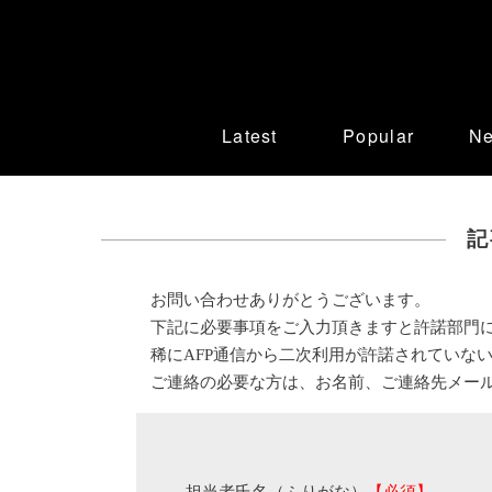
Latest
Popular
N
記
お問い合わせありがとうございます。
下記に必要事項をご入力頂きますと許諾部門
稀にAFP通信から二次利用が許諾されていな
ご連絡の必要な方は、お名前、ご連絡先メー