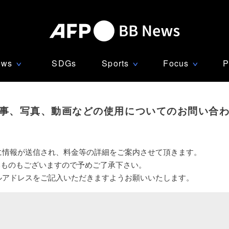
ews
SDGs
Sports
Focus
P
∨
∨
∨
事、写真、動画などの使用についてのお問い合
に情報が送信され、料金等の詳細をご案内させて頂きます。
いものもございますので予めご了承下さい。
ルアドレスをご記入いただきますようお願いいたします。