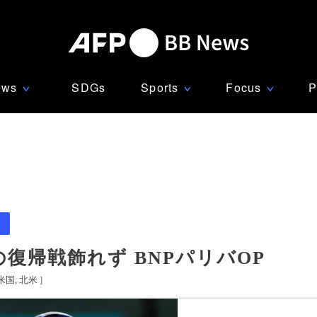
ews
SDGs
Sports
Focus
P
∨
∨
∨
復帰戦飾れず BNPパリバOP
米国
北米
]