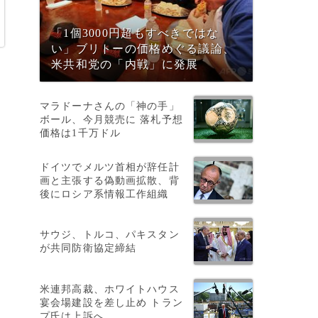
「1個3000円超もすべきではな
い」ブリトーの価格めぐる議論、
米共和党の「内戦」に発展
マラドーナさんの「神の手」
ボール、今月競売に 落札予想
価格は1千万ドル
と
ドイツでメルツ首相が辞任計
画と主張する偽動画拡散、背
後にロシア系情報工作組織
サウジ、トルコ、パキスタン
が共同防衛協定締結
米連邦高裁、ホワイトハウス
宴会場建設を差し止め トラン
プ氏は上訴へ