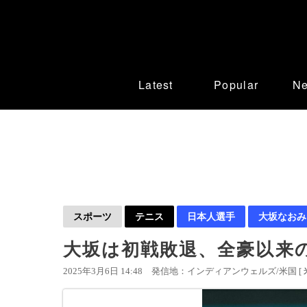
Latest
Popular
N
スポーツ
テニス
日本人選手
大坂なおみ
大坂は初戦敗退、全豪以来の
2025年3月6日 14:48
発信地：インディアンウェルズ/米国 [