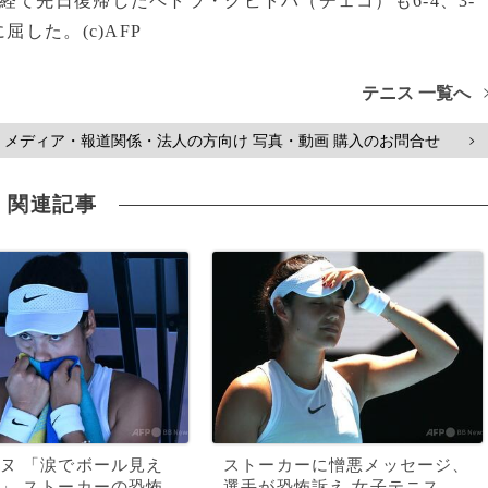
て先日復帰したペトラ・クビトバ（チェコ）も6-4、3-
した。(c)AFP
テニス 一覧へ
メディア・報道関係・法人の方向け 写真・動画 購入のお問合せ
>
関連記事
ヌ 「涙でボール見え
ストーカーに憎悪メッセージ、
」 ストーカーの恐怖
選手が恐怖訴え 女子テニス