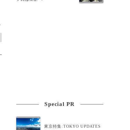
>
Special PR
東京特集:TOKYO UPDATES