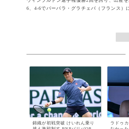
ウィンブルドン選手権優勝2回を誇り、出産を経
6、4-6でバーバラ・グラチェバ（フランス）に屈
錦織が初戦突破 けいれん乗り
ラドゥカ
越え激戦制す BNPパリバOP
なかった