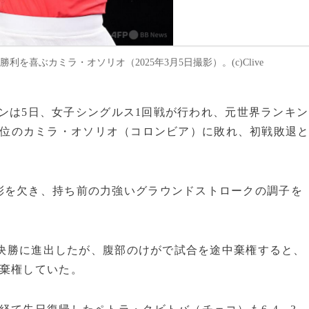
を喜ぶカミラ・オソリオ（2025年3月5日撮影）。(c)Clive
ープンは5日、女子シングルス1回戦が行われ、元世界ランキン
同53位のカミラ・オソリオ（コロンビア）に敗れ、初戦敗退
彩を欠き、持ち前の力強いグラウンドストロークの調子を
来の決勝に進出したが、腹部のけがで試合を途中棄権すると、
中棄権していた。