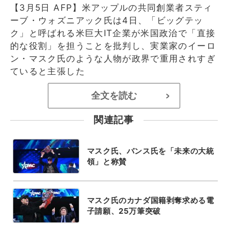
【3月5日 AFP】米アップルの共同創業者スティ
ーブ・ウォズニアック氏は4日、「ビッグテッ
ク」と呼ばれる米巨大IT企業が米国政治で「直接
的な役割」を担うことを批判し、実業家のイーロ
ン・マスク氏のような人物が政界で重用されすぎ
ていると主張した
全文を読む
>
関連記事
マスク氏、バンス氏を「未来の大統
領」と称賛
マスク氏のカナダ国籍剥奪求める電
子請願、25万筆突破