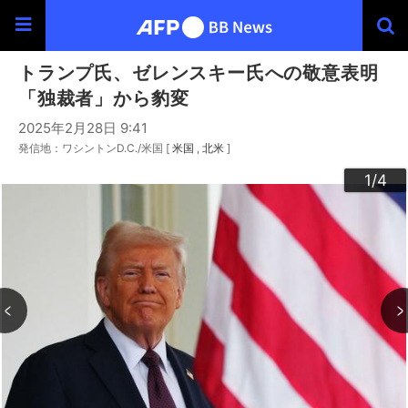
トランプ氏、ゼレンスキー氏への敬意表明
「独裁者」から豹変
2025年2月28日 9:41
発信地：ワシントンD.C./米国 [
米国
北米
]
3
4
2
1
/4
/4
/4
/4