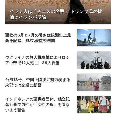
イラン人は「チェスの名手」 トランプ氏の比
喩にイランが反論
西欧の6月と7月の暑さは観測史上最
高を記録、EU気候監視機関
ウクライナの無人機攻撃によりロシ
ア中部で12人死亡、39人負傷
台風13号、中国上陸後に勢力弱まる
東部では交通に影響
インドネシアの聖職者団体、独立記
念行事で男性が「女性の服」を着な
いよう警告