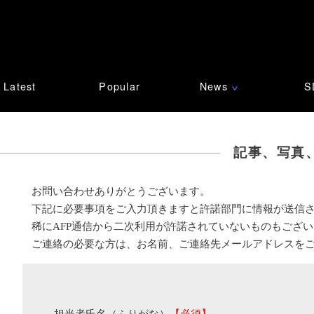
Latest
Popular
News
S
∨
記事、写真
お問い合わせありがとうございます。
下記に必要事項をご入力頂きますと許諾部門に情報が送信
稀にAFP通信から二次利用が許諾されていないものもござ
ご連絡の必要な方は、お名前、ご連絡先メールアドレスを