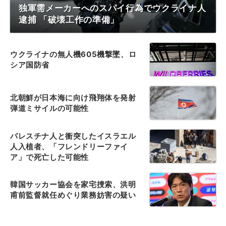
独軍需メーカーへのスパイ行為でウクライナ人
逮捕 「破壊工作の準備」
ウクライナの無人機605機撃墜、ロ
シア国防省
北朝鮮が日本海に向け飛翔体を発射
弾道ミサイルの可能性
パレスチナ人と衝突したイスラエル
人入植者、「フレンドリーファイ
ア」で死亡した可能性
韓国サッカー協会を家宅捜索、洪明
甫前監督就任めぐり業務妨害の疑い