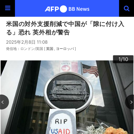
米国の対外支援削減で中国が「隙に付け入
る」恐れ 英外相が警告
2025年2月8日 11:08
発信地：ロンドン/英国 [
英国
ヨーロッパ
]
10
3
4
6
9
2
5
7
8
1
/10
/10
/10
/10
/10
/10
/10
/10
/10
/10