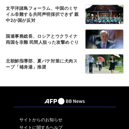
太平洋諸島フォーラム、中国のミサ
イル非難する共同声明採択できず 親
中2か国が反対
国連事務総長、ロシアとウクライナ
両国を非難 民間人狙った攻撃めぐり
北朝鮮指導部、夏バテ対策に犬肉ス
ープ「補身湯」推奨
サイトからのお知らせ
サイトに関するヘルプ