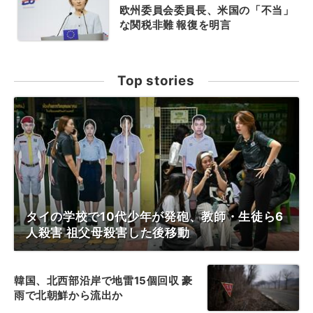
欧州委員会委員長、米国の「不当」
な関税非難 報復を明言
Top stories
タイの学校で10代少年が発砲、教師・生徒ら6
人殺害 祖父母殺害した後移動
韓国、北西部沿岸で地雷15個回収 豪
雨で北朝鮮から流出か