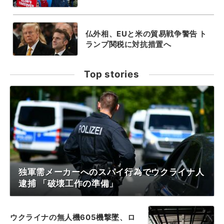
仏外相、EUと米の貿易戦争警告 ト
ランプ関税に対抗措置へ
Top stories
独軍需メーカーへのスパイ行為でウクライナ人
逮捕 「破壊工作の準備」
ウクライナの無人機605機撃墜、ロ