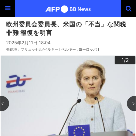
欧州委員会委員長、米国の「不当」な関税
非難 報復を明言
2025年2月11日 18:04
発信地：ブリュッセル/ベルギー [
ベルギー
ヨーロッパ
]
2
1
/2
/2