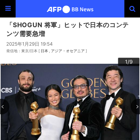
「SHOGUN 将軍」ヒットで日本のコンテ
ンツ需要急増
2025年1月29日 19:54
発信地：東京/日本 [
日本
アジア・オセアニア
]
3
4
6
9
2
5
7
8
1
/9
/9
/9
/9
/9
/9
/9
/9
/9