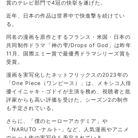
賞のテレビ部門で4冠の快挙を遂げた。
近年、日本の作品は世界中で快進撃を続けてい
る。
同名の漫画を原作とするフランス・米国・日本の
共同制作ドラマ「神の雫/Drops of God」は昨年
11月、国際エミー賞で最優秀ドラマシリーズ賞を
受賞。
漫画を実写化したネットフリックスの2023年の
「One Piece（ワンピース）」は、メキシコ人俳
優イイニャキ・ゴドイが主演を務め、視聴者と批
評家からも高い評価を受けた。シーズン2の制作
も予定されている。
さらに、「僕のヒーローアカデミア」や
「NARUTO -ナルト-」など、人気漫画やアニメ
のヒット作の実写化も予定されている。