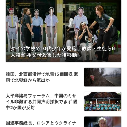
タイの学校で10代少年が発砲、教師・生徒ら6
人殺害 祖父母殺害した後移動
韓国、北西部沿岸で地雷15個回収 豪
雨で北朝鮮から流出か
太平洋諸島フォーラム、中国のミサ
イル非難する共同声明採択できず 親
中2か国が反対
国連事務総長、ロシアとウクライナ