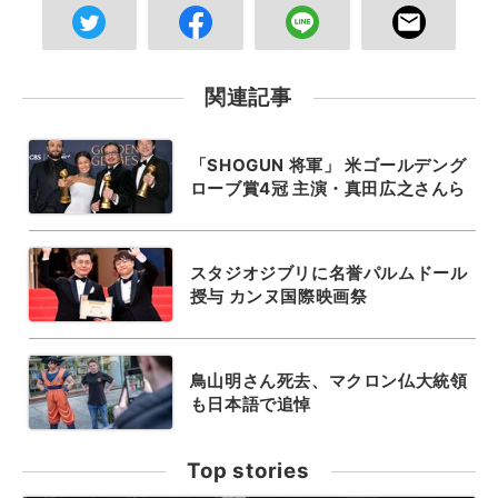
関連記事
「SHOGUN 将軍」 米ゴールデング
ローブ賞4冠 主演・真田広之さんら
スタジオジブリに名誉パルムドール
授与 カンヌ国際映画祭
鳥山明さん死去、マクロン仏大統領
も日本語で追悼
Top stories