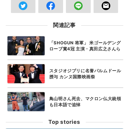
関連記事
「SHOGUN 将軍」 米ゴールデング
ローブ賞4冠 主演・真田広之さんら
スタジオジブリに名誉パルムドール
授与 カンヌ国際映画祭
鳥山明さん死去、マクロン仏大統領
も日本語で追悼
Top stories