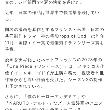
賞のテレビ部門で4冠の快挙を遂げた。
近年、日本の作品は世界中で快進撃を続けてい
る。
同名の漫画を原作とするフランス・米国・日本の
共同制作ドラマ「神の雫/Drops of God」は昨年
11月、国際エミー賞で最優秀ドラマシリーズ賞を
受賞。
漫画を実写化したネットフリックスの2023年の
「One Piece（ワンピース）」は、メキシコ人俳
優イイニャキ・ゴドイが主演を務め、視聴者と批
評家からも高い評価を受けた。シーズン2の制作
も予定されている。
さらに、「僕のヒーローアカデミア」や
「NARUTO -ナルト-」など、人気漫画やアニメ
のヒット作の実写化も予定されている。