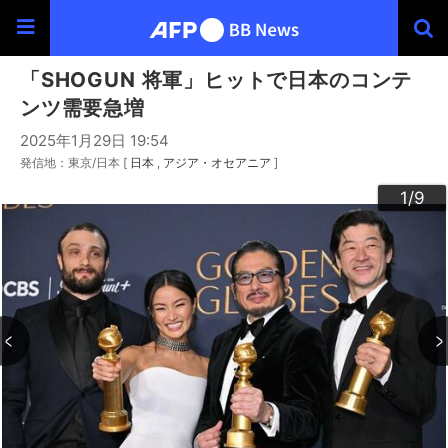
「SHOGUN 将軍」ヒットで日本のコンテ
ンツ需要急増
2025年1月29日 19:54
発信地：東京/日本 [
日本
アジア・オセアニア
]
3
4
6
9
2
5
7
8
1
/9
/9
/9
/9
/9
/9
/9
/9
/9