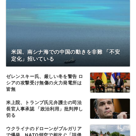
米国、南シナ海での中国の動きを非難 「不安
定化」招いている
ゼレンスキー氏、厳しい冬を警告 ロ
シアの攻撃受け無傷の火力発電所は
皆無
米上院、トランプ氏元弁護士の司法
長官人事承認 「政治利用」批判押し
切る
ウクライナのドローンがブルガリア
で爆発、NATO領空で相次ぐ「誤侵