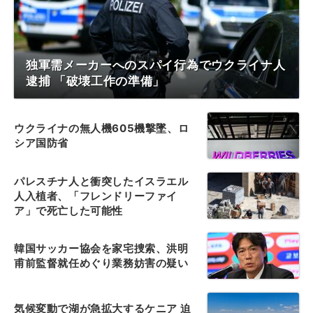
独軍需メーカーへのスパイ行為でウクライナ人
逮捕 「破壊工作の準備」
ウクライナの無人機605機撃墜、ロ
シア国防省
パレスチナ人と衝突したイスラエル
人入植者、「フレンドリーファイ
ア」で死亡した可能性
韓国サッカー協会を家宅捜索、洪明
甫前監督就任めぐり業務妨害の疑い
気候変動で湖が急拡大するケニア 迫