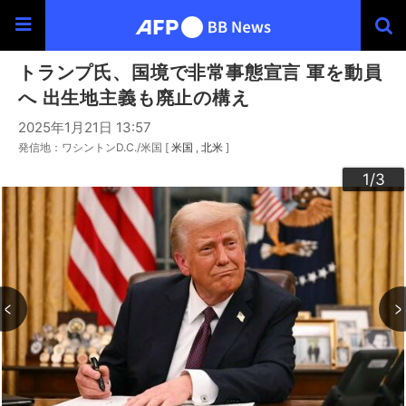
トランプ氏、国境で非常事態宣言 軍を動員
へ 出生地主義も廃止の構え
2025年1月21日 13:57
発信地：ワシントンD.C./米国 [
米国
北米
]
3
2
1
/3
/3
/3