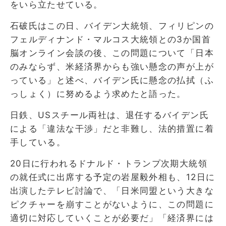
をいら立たせている。
石破氏はこの日、バイデン大統領、フィリピンの
フェルディナンド・マルコス大統領との3か国首
脳オンライン会談の後、この問題について「日本
のみならず、米経済界からも強い懸念の声が上が
っている」と述べ、バイデン氏に懸念の払拭（ふ
っしょく）に努めるよう求めたと語った。
日鉄、USスチール両社は、退任するバイデン氏
による「違法な干渉」だと非難し、法的措置に着
手している。
20日に行われるドナルド・トランプ次期大統領
の就任式に出席する予定の岩屋毅外相も、12日に
出演したテレビ討論で、「日米同盟という大きな
ピクチャーを崩すことがないように、この問題に
適切に対応していくことが必要だ」「経済界には