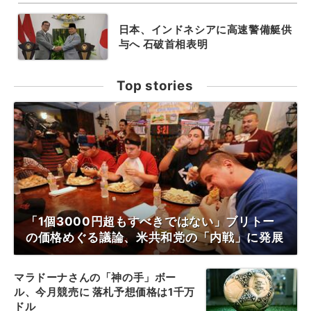
日本、インドネシアに高速警備艇供
与へ 石破首相表明
Top stories
「1個3000円超もすべきではない」ブリトー
の価格めぐる議論、米共和党の「内戦」に発展
マラドーナさんの「神の手」ボー
ル、今月競売に 落札予想価格は1千万
ドル