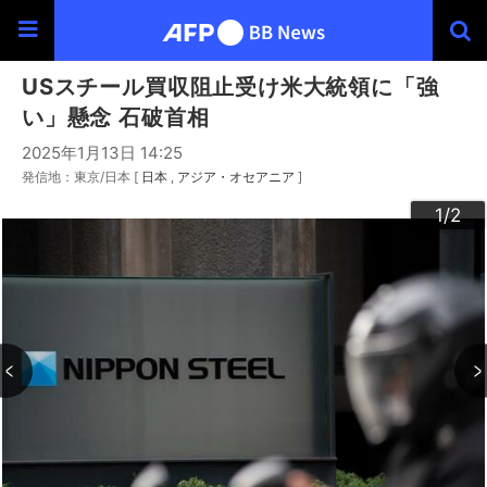
USスチール買収阻止受け米大統領に「強
い」懸念 石破首相
2025年1月13日 14:25
発信地：東京/日本 [
日本
アジア・オセアニア
]
2
1
/2
/2