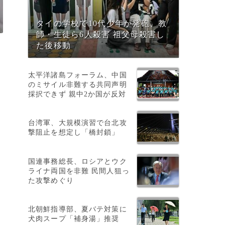
タイの学校で10代少年が発砲、教
師・生徒ら6人殺害 祖父母殺害し
た後移動
太平洋諸島フォーラム、中国
のミサイル非難する共同声明
採択できず 親中2か国が反対
台湾軍、大規模演習で台北攻
撃阻止を想定し「橋封鎖」
洋
国連事務総長、ロシアとウク
ライナ両国を非難 民間人狙っ
た攻撃めぐり
北朝鮮指導部、夏バテ対策に
犬肉スープ「補身湯」推奨