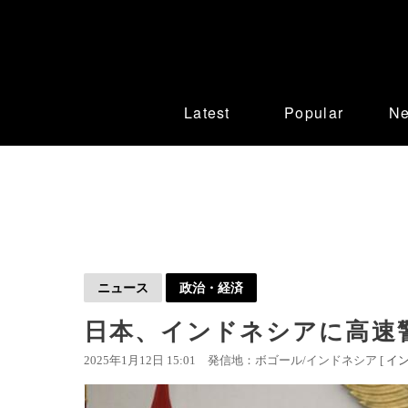
Latest
Popular
N
ニュース
政治・経済
日本、インドネシアに高速
2025年1月12日 15:01
発信地：ボゴール/インドネシア [
イ