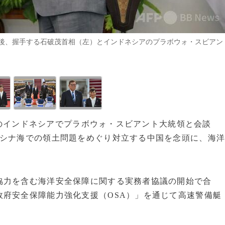
後、握手する石破茂首相（左）とインドネシアのプラボウォ・スビアン
問先のインドネシアでプラボウォ・スビアント大統領と会談
東シナ海での領土問題をめぐり対立する中国を念頭に、海
協力を含む海洋安全保障に関する実務者協議の開始で合
政府安全保障能力強化支援（OSA）」を通じて高速警備艇