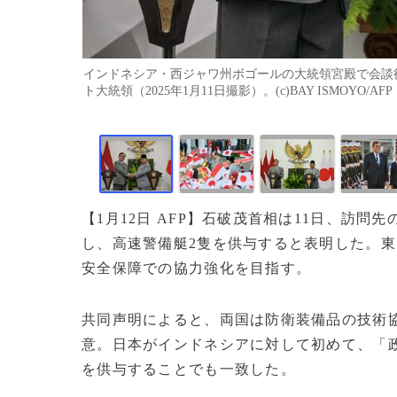
インドネシア・西ジャワ州ボゴールの大統領宮殿で会談
ト大統領（2025年1月11日撮影）。(c)BAY ISMOYO/AFP
【1月12日 AFP】石破茂首相は11日、訪
し、高速警備艇2隻を供与すると表明した。
安全保障での協力強化を目指す。
共同声明によると、両国は防衛装備品の技術
意。日本がインドネシアに対して初めて、「
を供与することでも一致した。