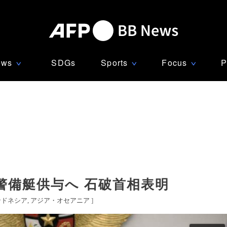
ews
SDGs
Sports
Focus
P
∨
∨
∨
警備艇供与へ 石破首相表明
ンドネシア
アジア・オセアニア
]