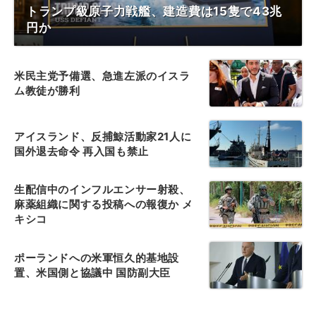
トランプ級原子力戦艦、建造費は15隻で43兆
円か
米民主党予備選、急進左派のイスラ
ム教徒が勝利
アイスランド、反捕鯨活動家21人に
国外退去命令 再入国も禁止
生配信中のインフルエンサー射殺、
麻薬組織に関する投稿への報復か メ
キシコ
ポーランドへの米軍恒久的基地設
置、米国側と協議中 国防副大臣