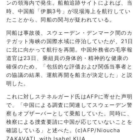
ンの領海内で発生。船舶追跡サイトによれば、当
時、中国船「伊鵬3号」が現場海上を航行してい
たことから、同船の関与が疑われている。
同船は事故後、スウェーデン・デンマーク間のカ
テガット海峡の国際水域に停泊していたが、21日
に北に向かって航行を再開。中国外務省の毛寧報
道官は23日、乗組員の身体的・精神的な健康の
確保のため、「包括的な評価および関係当事者と
の協議の結果、運航再開を船主が決定した」と説
明した。
これに対しステネルガード氏はAFPに寄せた声明
で、「中国による調査に関連してスウェーデン警
察もオブザーバーとして乗船していた。同時に、
検察による捜査要請に中国が応じていないことを
確認している」と述べた。(c)AFP/Nioucha
ZAKAVATI, with Isabel KUA