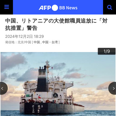
中国、リトアニアの大使館職員追放に「対
抗措置」警告
2024年12月2日 18:29
発信地：北京/中国 [
中国
中国・台湾
]
3
4
6
9
2
5
7
8
1
/9
/9
/9
/9
/9
/9
/9
/9
/9