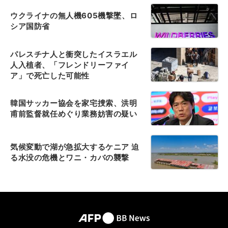
ウクライナの無人機605機撃墜、ロ
シア国防省
パレスチナ人と衝突したイスラエル
人入植者、「フレンドリーファイ
ア」で死亡した可能性
韓国サッカー協会を家宅捜索、洪明
甫前監督就任めぐり業務妨害の疑い
気候変動で湖が急拡大するケニア 迫
る水没の危機とワニ・カバの襲撃