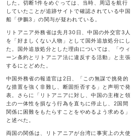
した。切断1件をめぐっては、当時、周辺を航行
していたことが追跡サイトで確認されている中国
船「伊鵬3」の関与が疑われている。
リトアニア外務省は先月30日、中国の外交官3人
を「好ましくない人物」として国外追放処分にし
た。国外追放処分とした理由については、「ウィ
ーン条約とリトアニア法に違反する活動」と主張
するにとどめた。
中国外務省の報道官は2日、「この無謀で挑発的
な措置を強く非難し、断固拒否する」と声明で発
表。さらに「リトアニアに対し、中国の主権と領
土の一体性を損なう行為を直ちに停止し、2国間
関係に困難をもたらすことをやめるよう求める」
と述べた。
両国の関係は、リトアニアが台湾に事実上の大使