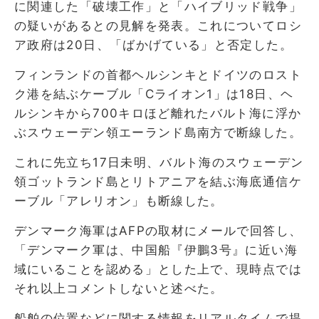
に関連した「破壊工作」と「ハイブリッド戦争」
の疑いがあるとの見解を発表。これについてロシ
ア政府は20日、「ばかげている」と否定した。
フィンランドの首都ヘルシンキとドイツのロスト
ク港を結ぶケーブル「Cライオン1」は18日、ヘ
ルシンキから700キロほど離れたバルト海に浮か
ぶスウェーデン領エーランド島南方で断線した。
これに先立ち17日未明、バルト海のスウェーデン
領ゴットランド島とリトアニアを結ぶ海底通信ケ
ーブル「アレリオン」も断線した。
デンマーク海軍はAFPの取材にメールで回答し、
「デンマーク軍は、中国船『伊鵬3号』に近い海
域にいることを認める」とした上で、現時点では
それ以上コメントしないと述べた。
船舶の位置などに関する情報をリアルタイムで提