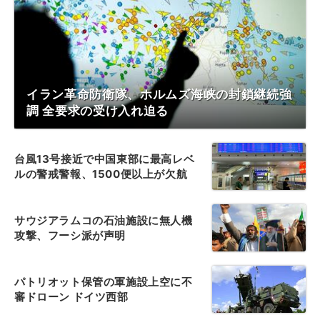
イラン革命防衛隊、ホルムズ海峡の封鎖継続強
調 全要求の受け入れ迫る
台風13号接近で中国東部に最高レベ
ルの警戒警報、1500便以上が欠航
サウジアラムコの石油施設に無人機
攻撃、フーシ派が声明
パトリオット保管の軍施設上空に不
審ドローン ドイツ西部