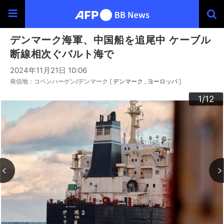
デンマーク海軍、中国船を追尾中 ケーブル
断線相次ぐバルト海で
2024年11月21日 10:06
発信地：コペンハーゲン/デンマーク [
デンマーク
ヨーロッパ
]
10
12
11
3
4
6
9
2
5
7
8
1
/12
/12
/12
/12
/12
/12
/12
/12
/12
/12
/12
/12