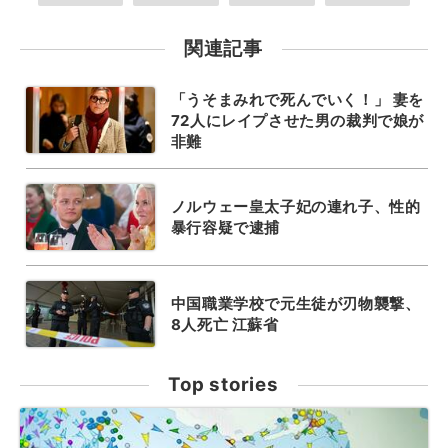
関連記事
「うそまみれで死んでいく！」 妻を
72人にレイプさせた男の裁判で娘が
非難
ノルウェー皇太子妃の連れ子、性的
暴行容疑で逮捕
中国職業学校で元生徒が刃物襲撃、
8人死亡 江蘇省
Top stories