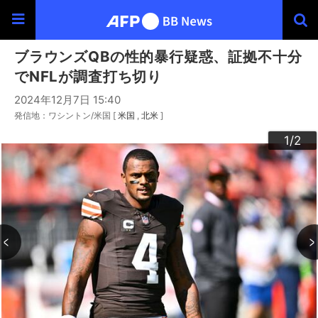
ブラウンズQBの性的暴行疑惑、証拠不十分
でNFLが調査打ち切り
2024年12月7日 15:40
発信地：ワシントン/米国 [
米国
北米
]
2
1
/2
/2