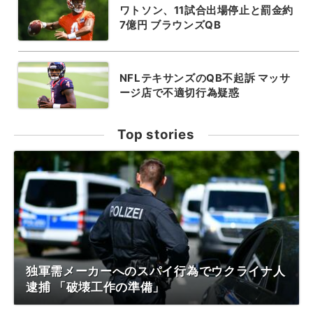
ワトソン、11試合出場停止と罰金約
7億円 ブラウンズQB
NFLテキサンズのQB不起訴 マッサ
ージ店で不適切行為疑惑
Top stories
独軍需メーカーへのスパイ行為でウクライナ人
逮捕 「破壊工作の準備」