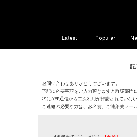
Latest
Popular
N
記
お問い合わせありがとうございます。
下記に必要事項をご入力頂きますと許諾部門
稀にAFP通信から二次利用が許諾されていな
ご連絡の必要な方は、お名前、ご連絡先メー