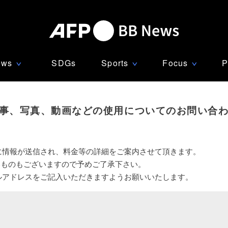
ews
SDGs
Sports
Focus
P
∨
∨
∨
事、写真、動画などの使用についてのお問い合
に情報が送信され、料金等の詳細をご案内させて頂きます。
いものもございますので予めご了承下さい。
ルアドレスをご記入いただきますようお願いいたします。