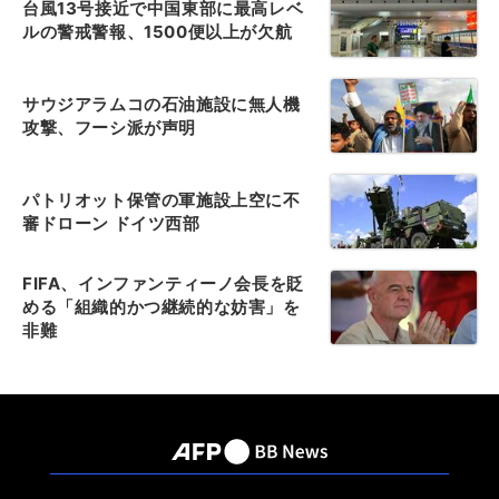
台風13号接近で中国東部に最高レベ
ルの警戒警報、1500便以上が欠航
サウジアラムコの石油施設に無人機
攻撃、フーシ派が声明
パトリオット保管の軍施設上空に不
審ドローン ドイツ西部
FIFA、インファンティーノ会長を貶
める「組織的かつ継続的な妨害」を
非難