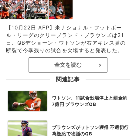
【10月22日 AFP】米ナショナル・フットボー
ル・リーグのクリーブランド・ブラウンズは21
日、QBデショーン・ワトソンが右アキレス腱の
断裂で今季残りの試合を欠場すると発表した。
全文を読む
>
関連記事
ワトソン、11試合出場停止と罰金約
7億円 ブラウンズQB
ブラウンズがワトソン獲得 不適切行
為疑惑で物議のQB