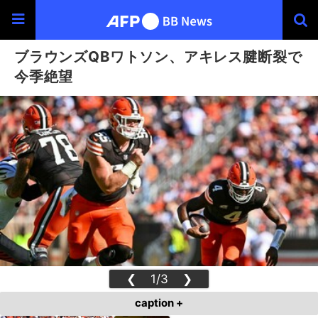
ブラウンズQBワトソン、アキレス腱断裂で
今季絶望
❮
1/3
❯
caption +