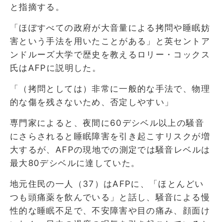
と指摘する。
「ほぼすべての政府が大音量による拷問や睡眠妨
害という手法を用いたことがある」と英セントア
ンドルーズ大学で歴史を教えるロリー・コックス
氏はAFPに説明した。
「（拷問としては）非常に一般的な手法で、物理
的な傷を残さないため、否定しやすい」
専門家によると、夜間に60デシベル以上の騒音
にさらされると睡眠障害を引き起こすリスクが増
大するが、AFPの現地での測定では騒音レベルは
最大80デシベルに達していた。
地元住民の一人（37）はAFPに、「ほとんどい
つも頭痛薬を飲んでいる」と話し、騒音による慢
性的な睡眠不足で、不安障害や目の痛み、顔面け