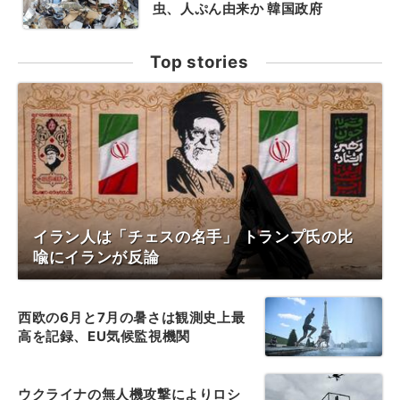
虫、人ぷん由来か 韓国政府
Top stories
イラン人は「チェスの名手」 トランプ氏の比
喩にイランが反論
西欧の6月と7月の暑さは観測史上最
高を記録、EU気候監視機関
ウクライナの無人機攻撃によりロシ