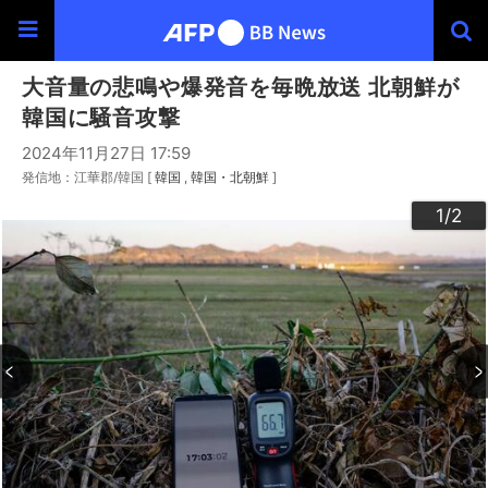
大音量の悲鳴や爆発音を毎晩放送 北朝鮮が
韓国に騒音攻撃
2024年11月27日 17:59
発信地：江華郡/韓国 [
韓国
韓国・北朝鮮
]
2
1
/2
/2