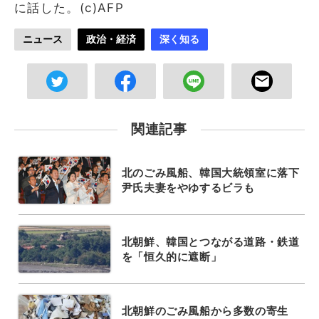
に話した。(c)AFP
ニュース
政治・経済
深く知る
関連記事
北のごみ風船、韓国大統領室に落下
尹氏夫妻をやゆするビラも
北朝鮮、韓国とつながる道路・鉄道
を「恒久的に遮断」
北朝鮮のごみ風船から多数の寄生