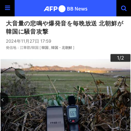
大音量の悲鳴や爆発音を毎晩放送 北朝鮮が
韓国に騒音攻撃
2024年11月27日 17:59
発信地：江華郡/韓国 [
韓国
韓国・北朝鮮
]
2
1
/2
/2