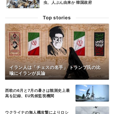
虫、人ぷん由来か 韓国政府
Top stories
イラン人は「チェスの名手」 トランプ氏の比
喩にイランが反論
西欧の6月と7月の暑さは観測史上最
高を記録、EU気候監視機関
ウクライナの無人機攻撃によりロシ