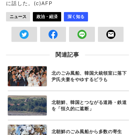
に話した。(c)AFP
ニュース
政治・経済
深く知る
関連記事
北のごみ風船、韓国大統領室に落下
尹氏夫妻をやゆするビラも
北朝鮮、韓国とつながる道路・鉄道
を「恒久的に遮断」
北朝鮮のごみ風船から多数の寄生