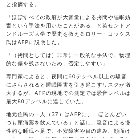
と指摘する。
「ほぼすべての政府が大音量による拷問や睡眠妨
害という手法を用いたことがある」と英セントア
ンドルーズ大学で歴史を教えるロリー・コックス
氏はAFPに説明した。
「（拷問としては）非常に一般的な手法で、物理
的な傷を残さないため、否定しやすい」
専門家によると、夜間に60デシベル以上の騒音
にさらされると睡眠障害を引き起こすリスクが増
大するが、AFPの現地での測定では騒音レベルは
最大80デシベルに達していた。
地元住民の一人（37）はAFPに、「ほとんどい
つも頭痛薬を飲んでいる」と話し、騒音による慢
性的な睡眠不足で、不安障害や目の痛み、顔面け