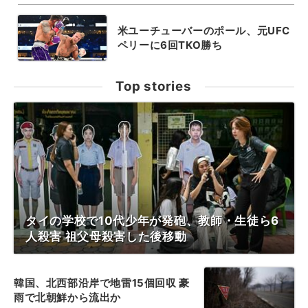
米ユーチューバーのポール、元UFC
ペリーに6回TKO勝ち
Top stories
タイの学校で10代少年が発砲、教師・生徒ら6
人殺害 祖父母殺害した後移動
韓国、北西部沿岸で地雷15個回収 豪
雨で北朝鮮から流出か