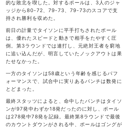
的な敗北を喫した。対するポールは、3人のジャ
ッジから80-72、79-73、79-73のスコアで支
持され勝利を収めた。
前日の計量でタイソンに平手打ちされたポール
は、優れたスピードと動きで相手をたやすく圧
倒。第3ラウンドでは連打し、元絶対王者を窮地
に追い込んだが、明言していたノックアウトは果
たせなかった。
一方のタイソンは58歳という年齢を感じるパフ
ォーマンスで、試合中に実りあるパンチは数発に
とどまった。
最終スタッツによると、命中したパンチはタイソ
ンが97発中わずか18発だったのに対し、ポール
は278発中78発を記録。最終第8ラウンドで最後
のカウントダウンがされる中、ポールはゴングが