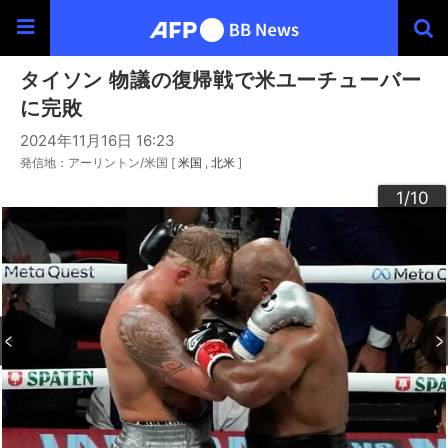
タイソン 物議の復帰戦で米ユーチューバー
に完敗
2024年11月16日 16:23
発信地：アーリントン/米国 [
米国
北米
]
10
3
4
6
9
2
5
7
8
1
/10
/10
/10
/10
/10
/10
/10
/10
/10
/10