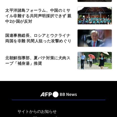
太平洋諸島フォーラム、中国のミサ
イル非難する共同声明採択できず 親
中2か国が反対
国連事務総長、ロシアとウクライナ
両国を非難 民間人狙った攻撃めぐり
北朝鮮指導部、夏バテ対策に犬肉ス
ープ「補身湯」推奨
サイトからのお知らせ